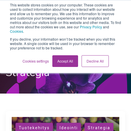
This website stores cookies on your computer. These cookies are
used to collect information about how you interact with our website
and allow us to remember you. We use this information to improve
and customize your browsing experience and for analytics and
metrics about our visitors both on this website and other media. To find
out more about the cookies we use, see our
Privacy Policy
and
Cookies
.
If you decline, your information won’t be tracked when you visit this
website. A single cookie will be used in your browser to remember
your preference not to be tracked.
Orchidean Innovaatioblogi
Cookies settings
Accept All
Decline All
Strategia
,
,
Tuotekehitys
Ideointi
Strategia