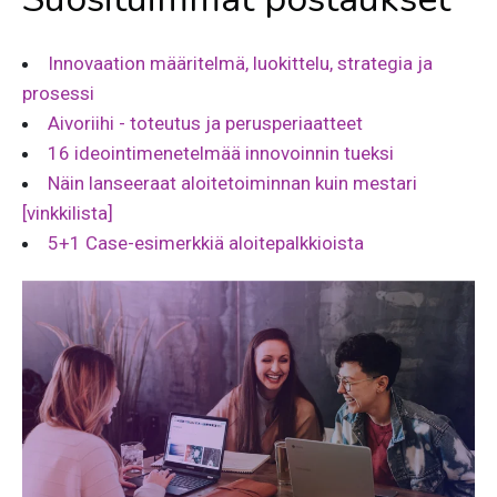
Innovaation määritelmä, luokittelu, strategia ja
prosessi
Aivoriihi - toteutus ja perusperiaatteet
16 ideointimenetelmää innovoinnin tueksi
Näin lanseeraat aloitetoiminnan kuin mestari
[vinkkilista]
5+1 Case-esimerkkiä aloitepalkkioista