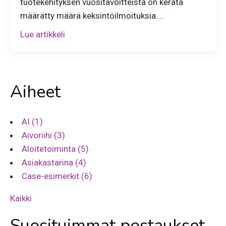
tuotekehityksen vuositavoitteista on kerätä
määrätty määrä keksintöilmoituksia....
Lue artikkeli
Aiheet
AI
(1)
Aivoriihi
(3)
Aloitetoiminta
(5)
Asiakastarina
(4)
Case-esimerkit
(6)
Kaikki
Suosituimmat postaukset