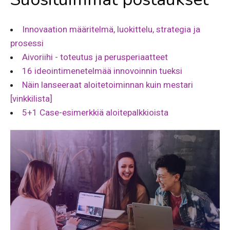
Innovaation määritelmä, luokittelu, strategia ja
prosessi
Aivoriihi - toteutus ja perusperiaatteet
16 ideointimenetelmää innovoinnin tueksi
Näin lanseeraat aloitetoiminnan kuin mestari
[vinkkilista]
5+1 Case-esimerkkiä aloitepalkkioista