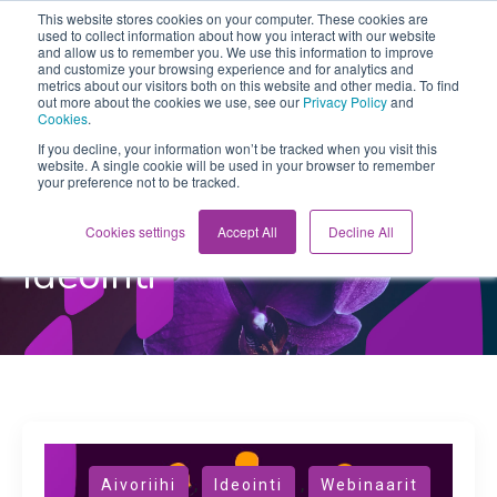
This website stores cookies on your computer. These cookies are
used to collect information about how you interact with our website
and allow us to remember you. We use this information to improve
and customize your browsing experience and for analytics and
metrics about our visitors both on this website and other media. To find
out more about the cookies we use, see our
Privacy Policy
and
Cookies
.
If you decline, your information won’t be tracked when you visit this
website. A single cookie will be used in your browser to remember
your preference not to be tracked.
Orchidean Innovaatioblogi
Cookies settings
Accept All
Decline All
Ideointi
,
,
Aivoriihi
Ideointi
Webinaarit