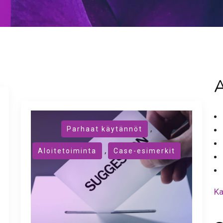
A
,
Parhaat käytännöt
,
Aloitetoiminta
Case-esimerkit
Ka