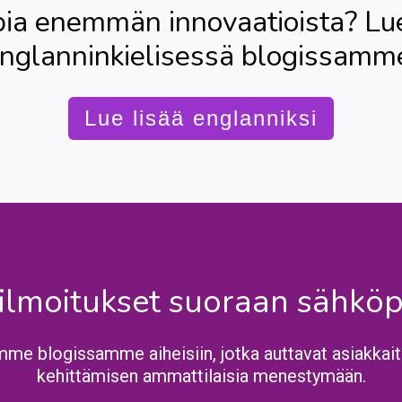
pia enemmän innovaatioista? Lue
nglanninkielisessä blogissamm
Lue lisää englanniksi
 ilmoitukset suoraan sähköpo
mme blogissamme aiheisiin, jotka auttavat asiakkai
kehittämisen ammattilaisia menestymään.