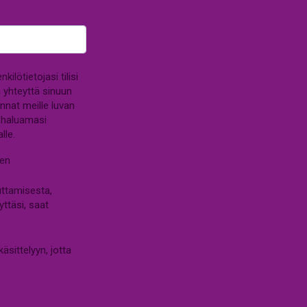
lötietojasi tilisi
a yhteyttä sinuun
annat meille luvan
a haluamasi
lle.
sen
uttamisesta,
yttäsi, saat
äsittelyyn, jotta