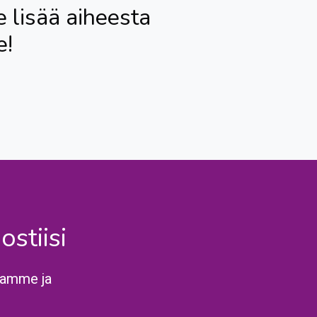
 lisää aiheesta
e!
stiisi
tamme ja