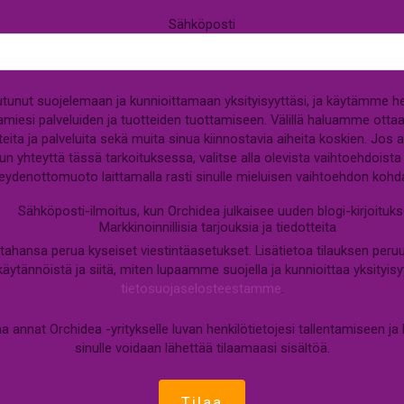
Sähköposti
tunut suojelemaan ja kunnioittamaan yksityisyyttäsi, ja käytämme henki
laamiesi palveluiden ja tuotteiden tuottamiseen. Välillä haluamme otta
eita ja palveluita sekä muita sinua kiinnostavia aiheita koskien. Jos 
un yhteyttä tässä tarkoituksessa, valitse alla olevista vaihtoehdoist
eydenottomuoto laittamalla rasti sinulle mieluisen vaihtoehdon kohda
Sähköposti-ilmoitus, kun Orchidea julkaisee uuden blogi-kirjoituk
Markkinoinnillisia tarjouksia ja tiedotteita
n tahansa perua kyseiset viestintäasetukset. Lisätietoa tilauksen peru
äytännöistä ja siitä, miten lupaamme suojella ja kunnioittaa yksityisy
tietosuojaselosteestamme
.
aa annat Orchidea -yritykselle luvan henkilötietojesi tallentamiseen ja k
sinulle voidaan lähettää tilaamaasi sisältöä.