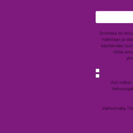
Orchidea on sitou
hallintaan ja ti
käyttämiäsi tuott
ottaa sinu
yht
Voit milloi
tietosuojak
Valitsemalla Til