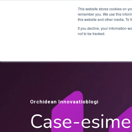
This website stores cookies on yo
TUOTE
remember you. We use this informa
this website and other media. To 
If you decline, your information w
not to be tracked.
Orchidean Innovaatioblogi
Case-esimer