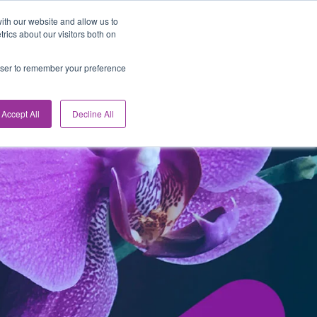
ith our website and allow us to
ESURSSIT
ALOITA ILMAISEKSI
ics about our visitors both on
rowser to remember your preference
Accept All
Decline All