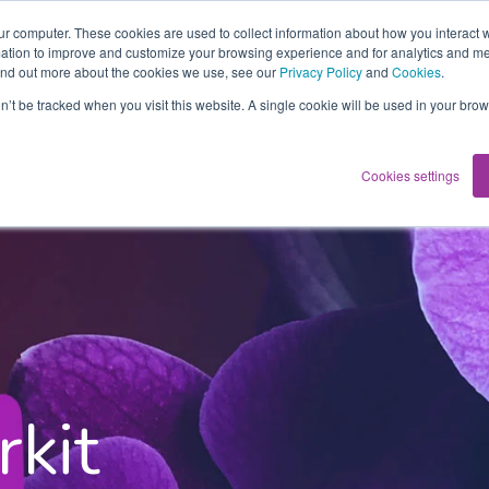
ur computer. These cookies are used to collect information about how you interact w
RATKAISUT
HINNAT
MALLIT
YRITYS
R
tion to improve and customize your browsing experience and for analytics and metr
find out more about the cookies we use, see our
Privacy Policy
and
Cookies
.
on’t be tracked when you visit this website. A single cookie will be used in your b
Cookies settings
kit