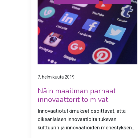
7. helmikuuta 2019
Näin maailman parhaat
innovaattorit toimivat
Innovaatiotutkimukset osoittavat, että
oikeanlaisen innovaatioita tukevan
kulttuurin ja innovaatioiden menestyksen...