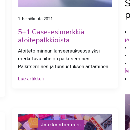
S
p
1. heinäkuuta 2021
5+1 Case-esimerkkiä
aloitepalkkioista
ja
Aloitetoiminnan lanseerauksessa yksi
merkittävä aihe on palkitseminen.
Palkitseminen ja tunnustuksen antaminen...
[v
Lue artikkeli
,
Joukkoistaminen