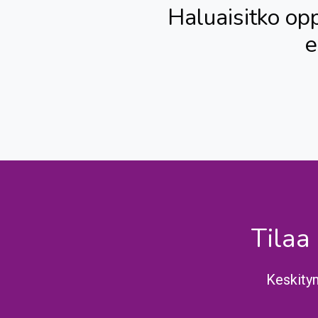
Haluaisitko op
e
Tilaa
Keskity